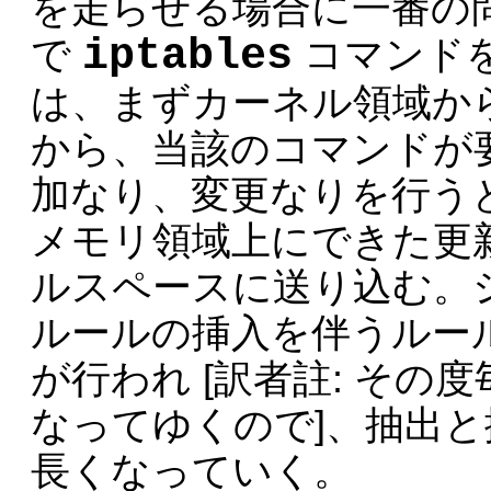
を走らせる場合に一番の
iptables
で
コマンド
は、まずカーネル領域か
から、当該のコマンドが
加なり、変更なりを行う
メモリ領域上にできた更
ルスペースに送り込む。
ルールの挿入を伴うルー
が行われ [訳者註: そ
なってゆくので]、抽出
長くなっていく。