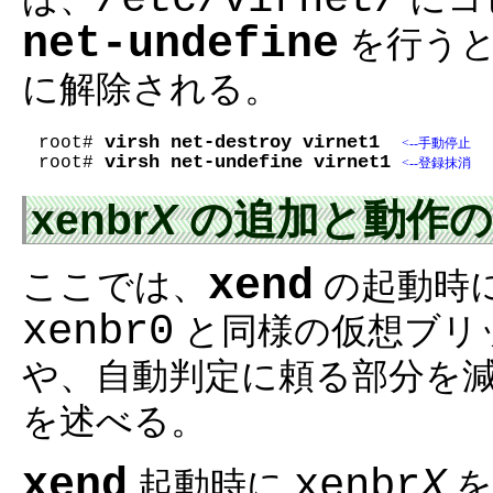
net-undefine
を行うと
に解除される。
virsh net-destroy virnet1
root# 
<--手動停止
virsh net-undefine virnet1
root# 
<--登録抹消
xenbr
X
の追加と動作の
xend
ここでは、
の起動時
xenbr0
と同様の仮想ブリ
や、自動判定に頼る部分を
を述べる。
xend
xenbr
X
起動時に
を