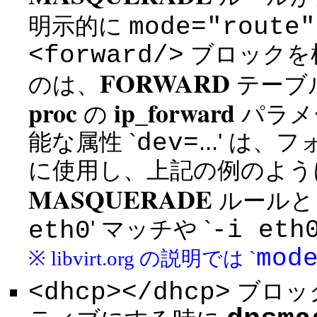
mode="route"
明示的に
<forward/>
ブロックを
FORWARD
のは、
テーブ
proc
ip_forward
の
パラメ
dev=
能な属性 `
...' 
に使用し、上記の例のよ
MASQUERADE
ルール
-i eth
eth0
' マッチや `
mod
※ libvirt.org の説明では `
<dhcp></dhcp>
ブロッ