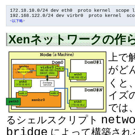
172.18.10.0/24 dev eth0  proto kernel  scope l
<以下略>
Xenネットワークの作
上で
がど
くと
イズ
では
netw
るシェルスクリプト
bridge
によって構築され