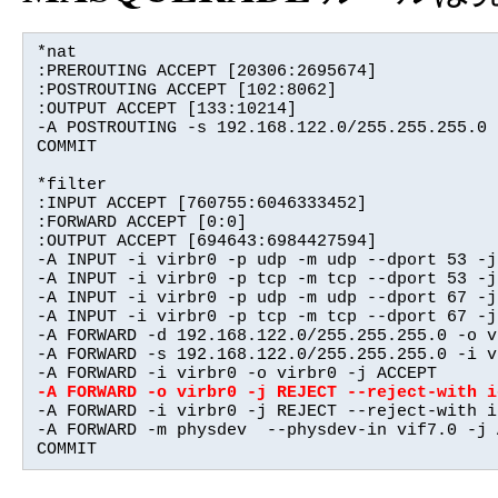
*nat

:PREROUTING ACCEPT [20306:2695674]

:POSTROUTING ACCEPT [102:8062]

:OUTPUT ACCEPT [133:10214]

-A POSTROUTING -s 192.168.122.0/255.255.255.0 
COMMIT

*filter

:INPUT ACCEPT [760755:6046333452]

:FORWARD ACCEPT [0:0]

:OUTPUT ACCEPT [694643:6984427594]

-A INPUT -i virbr0 -p udp -m udp --dport 53 -j
-A INPUT -i virbr0 -p tcp -m tcp --dport 53 -j 
-A INPUT -i virbr0 -p udp -m udp --dport 67 -j
-A INPUT -i virbr0 -p tcp -m tcp --dport 67 -j 
-A FORWARD -d 192.168.122.0/255.255.255.0 -o v
-A FORWARD -s 192.168.122.0/255.255.255.0 -i v
-A FORWARD -o virbr0 -j REJECT --reject-with i

-A FORWARD -i virbr0 -j REJECT --reject-with i
-A FORWARD -m physdev  --physdev-in vif7.0 -j A
COMMIT