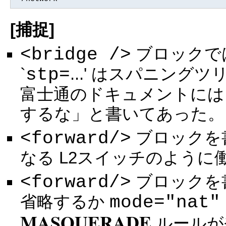
[捕捉]
<bridge />
ブロックで
stp=
`
...' はスパニン
富士通のドキュメントには「
するな」と書いてあった。
<forward/>
ブロックを
なる L2スイッチのように
<forward/>
ブロックを書
mode="nat"
省略するか
MASQUERADE
ルールが