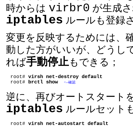
virbr0
時からは
が生成さ
iptables
ルールも登録
変更を反映するためには、
動した方がいいが、どうし
手動停止
れば
もできる；
virsh net-destroy default
root# 
brctl show
root# 
<--確認
逆に、再びオートスタート
iptables
ルールセット
virsh net-autostart default
root# 