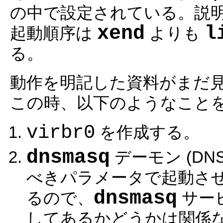
の中で設定されている。説明の
xend
l
起動順序は
よりも
る。
動作を明記した資料がまだ
この時、以下のようなこと
virbr0
を作成する。
dnsmasq
デーモン (DN
べきパラメータで起動さ
dnsmasq
るので、
サービ
してあるかどうかは関係