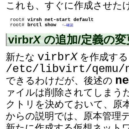
これも、すぐに作成させた
virsh net-start default
root# 
brctl show
root# 
<--確認
virbr
X
の追加/定義の変
virbr
X
新たな
を作成する
/etc/libvirt/qemu/
ne
できるわけだが、後述の
ァイルは削除されてしまう
クトリを決めておいて、原
からの説明では、原本管理
新たに作成する仮想ネット