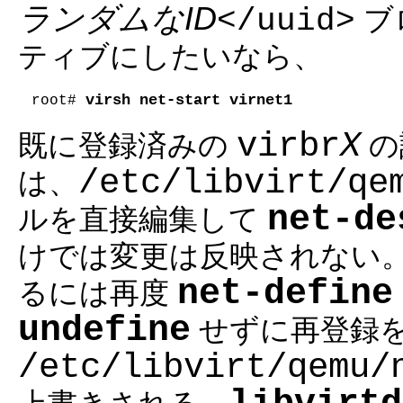
ランダムなID
</uuid>
ブ
ティブにしたいなら、
virsh net-start virnet1
root# 
virbr
X
既に登録済みの
の
/etc/libvirt/qe
は、
net-de
ルを直接編集して
けでは変更は反映されない
net-define
るには再度
undefine
せずに再登録
/etc/libvirt/qemu/