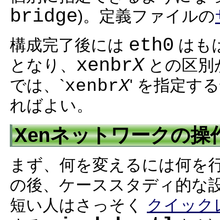
bridge
)。定義ファイルの
eth0
構成完了後には
はも
xenbr
X
となり、
との区別
xenbr
X
では、`
' を指定す
ればよい。
Xenネットワークの
まず、何を変えるには何を
の後、ケーススタディ的な
短い人はさっそく
クイック