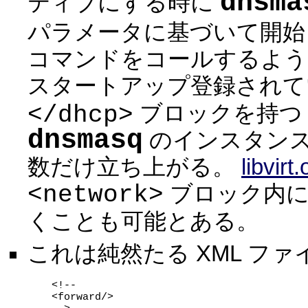
dnsma
ティブにする時に
パラメータに基づいて開始
コマンドをコールするよう
スタートアップ登録されて
</dhcp>
ブロックを持
dnsmasq
のインスタン
数だけ立ち上がる。
libvirt.
<network>
ブロック内
くことも可能とある。
これは純然たる XML フ
<!--

<forward/>
