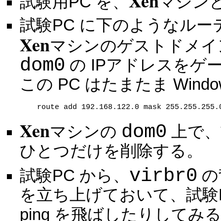
Xen
試験用PC を、
マシン
試験PC に下のようなル
Xen
マシンのゲストドメイ
dom0
の IPアドレスを
この PC はたまたま Wind
route add 192.168.122.0 mask 255.255.255.
Xen
dom0
マシンの
上で、
ひとつだけを削除する。
virbr0
試験PC から、
の
を立ち上げておいて、試験P
ping を飛ばしたりしてみる