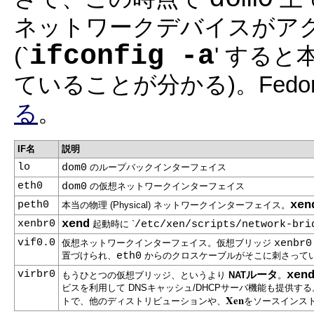
ネットワークデバイスがア
ifconfig -a
(`
' する
ていることが分かる)。Fedora 
る
。
IF名
説明
lo
dom0
のループバックインターフェイス
eth0
dom0
の仮想ネットワークインターフェイス
xen
peth0
本当の物理 (Physical) ネットワークインターフェイス。
xend
xenbr0
起動時に `
/etc/xen/scripts/network-bri
vif0.0
仮想ネットワークインターフェイス。仮想ブリッジ
xenbr0
置づけられ、
eth0
からのクロスケーブルがそこに刺さって
virbr0
xen
ルータ
もうひとつの仮想ブリッジ、というより
NAT
。
ビスを利用して DNSキャッシュ/DHCPサーバ機能も提供する。右記の IP
Xen
トで、他のディストリビューションや、
をソースインス