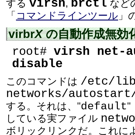
virsh
brctl
する
,
など
「
コマンドラインツール
」
virbr
X
の自動作成無効化
root#
virsh net-a
disable
/etc/li
このコマンドは
networks/autostart
default
する。それは、"
netw
している実ファイル
ボリックリンクだ。これに