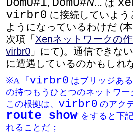
DomU#1
DomU#
xe
N
,
... は
virbr0
に接続していよう
ようになっているわけだ (
次項「
Xenネットワークの
virbr0
」にて)。通信できな
に遭遇しているのかもしれ
virbr0
※A 「
はブリッジある
の持つもうひとつのネットワー
virbr0
この根拠は、
のアク
route show
' をすると
れることだ；