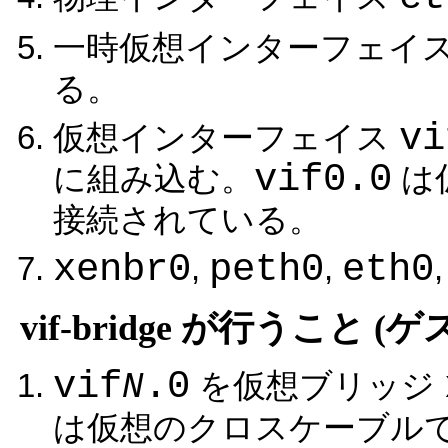
一時仮想インターフェイ
る。
vi
仮想インターフェイス
vif0.0
に組み込む。
は
接続されている。
xenbr0
peth0
eth0
,
,
vif-bridge が行うこと (ゲ
vif
.0
N
を仮想ブリッジ
は仮想のクロスケーブルで