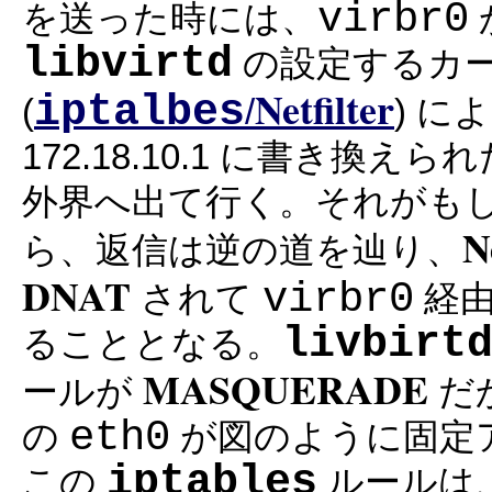
virbr0
を送った時には、
libvirtd
の設定するカ
Netfilter
iptalbes
(
/
) 
172.18.10.1 に書き換え
外界へ出て行く。それがも
N
ら、返信は逆の道を辿り、
DNAT
virbr0
されて
経
livbirt
ることとなる。
MASQUERADE
ールが
だ
eth0
の
が図のように固定アドレ
iptables
この
ルールは