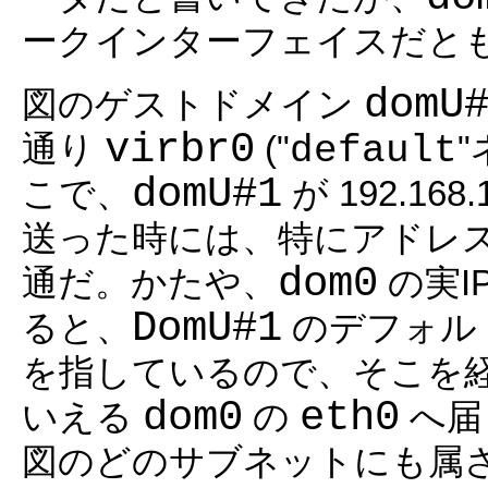
ークインターフェイスだとも
domU
図のゲストドメイン
virbr0
default
通り
("
domU#1
こで、
が 192.168
送った時には、特にアドレ
dom0
通だ。かたや、
の実IP
DomU#1
ると、
のデフォル
を指しているので、そこを
dom0
eth0
いえる
の
へ届
図のどのサブネットにも属さない