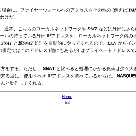
DM
いる場合に、ファイヤーウォールへのアクセスをその他の (例えば
わけだ。
DMZ
。通常、こちらのローカルネットワークや
などは外部にさら
ールの持っている外部 IPアドレスを、ローカルネットワーク内の
SNAT
逆SNAT
LAN
の
と
処理を自動的にやってくれるので、
からイン
、 IANA の規定ではこのアドレス (他にもあるが) はプライベートアドレ
SNAT
い方をする。ただし、
と比べると処理にかかる負荷は少々大
MASQUE
来る度に、使用すべき IPアドレスを調べているからだ。
ちんと動作してくれる。
Home
Up