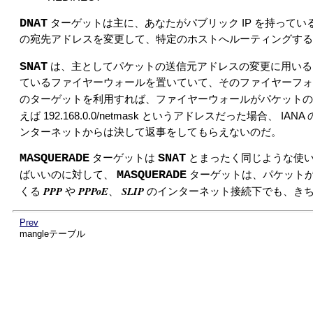
DNAT
ターゲットは主に、あなたがパブリック IP を持って
の宛先アドレスを変更して、特定のホストへルーティングする
SNAT
は、主としてパケットの送信元アドレスの変更に用いる
ているファイヤーウォールを置いていて、そのファイヤーフォ
のターゲットを利用すれば、ファイヤーウォールがパケット
えば 192.168.0.0/netmask というアドレスだった場合
ンターネットからは決して返事をしてもらえないのだ。
MASQUERADE
SNAT
ターゲットは
とまったく同じような使
MASQUERADE
ばいいのに対して、
ターゲットは、パケットが
PPP
PPPoE
SLIP
くる
や
、
のインターネット接続下でも、き
Prev
mangleテーブル