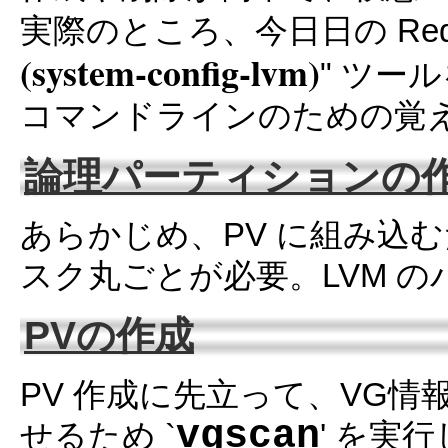
実際のところ、今日日の RedH
(system-config-lvm)
" ツー
コマンドラインのための覚
論理パーティションの
あらかじめ、PV に組み込
スク丸ごとが必要。LVM のパ
PVの作成
PV 作成に先立って、VG
vgscan
せるため `
' を実