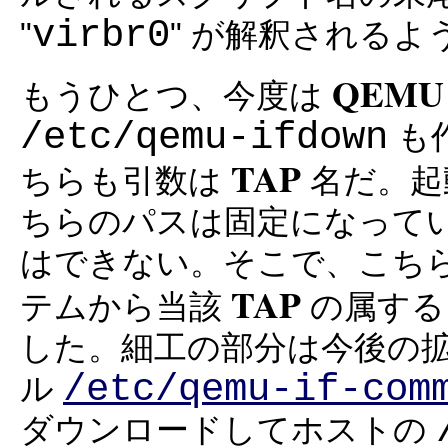
virbr0
"
" が解釈される
QEMU
もうひとつ、今度は
/etc/qemu-ifdown
も
TAP
ちらも引数は
名だ。起
ちらのパスは固定になって
はできない。そこで、こち
TAP
テムから当該
の属する
した。細工の部分は今後の
/etc/qemu-if-com
ル
ダウンロードしてホストの