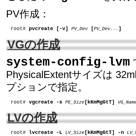
PV作成：
pvcreate [-v] 
 [
]
root# 
PV_Dev
PV_Dev...
VGの作成
system-config-lvm
PhysicalExtentサイズ
プションで指定。
vgcreate -s 
[kKmMgGtT] 
root# 
PE_Size
VG_Nam
LVの作成
lvcreate -L 
[kKmMgGtT] -n 
root# 
LV_Size
LV_