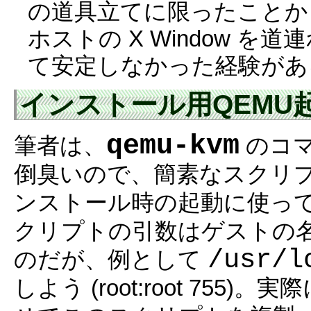
の道具立てに限ったことか
ホストの X Window を
て安定しなかった経験があ
インストール用QEMU
qemu-kvm
筆者は、
のコマ
倒臭いので、簡素なスクリ
ンストール時の起動に使っ
クリプトの引数はゲストの
/usr/l
のだが、例として
しよう (root:root 75