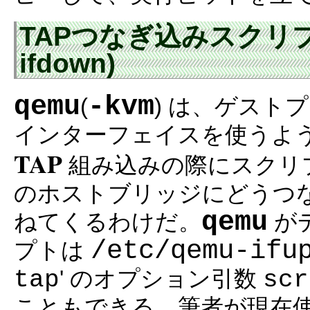
TAPつなぎ込みスクリプト (
ifdown)
qemu
-kvm
(
) は、ゲスト
インターフェイスを使うよ
TAP
組み込みの際にスクリ
のホストブリッジにどうつ
qemu
ねてくるわけだ。
が
/etc/qemu-ifu
プトは
tap
scr
' のオプション引数
こともできる。筆者が現在