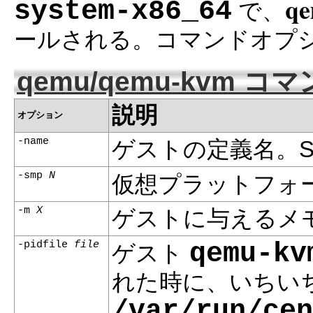
q
system-x86_64
で、
ールされる。コマンドオプ
qemu/qemu-kvm
説明
オプション
-name
ゲストの定義名。S
-smp
N
仮想プラットフォ
-m
X
ゲストに与えるメ
qemu-kv
-pidfile
file
ゲスト
れた時に、いちいち
/var/run/cen