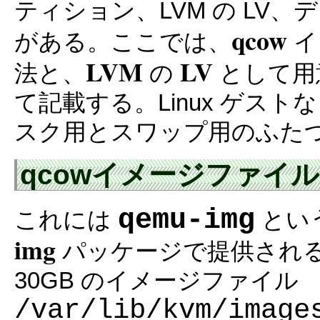
ティション、LVM の LV
qcow
がある。ここでは、
イ
LVM
LV
法と、
の
として用意
て記載する。Linux ゲス
スク用とスワップ用のふた
qcowイメージファイ
qemu-img
これには
という
img
パッケージで提供される
30GB のイメージファイル
/var/lib/kvm/image