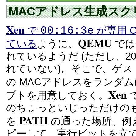
MACアドレス生成スクリプト
Xen
00:16:3e
で
が専用 O
QEMU
ている
ように、
で
れているようだ (ただし、201
れていない)。そこで、ゲ
の MACアドレスをランダ
Xen
プトを用意しておく。
のちょっといじっただけの
PATH
を
の通った場所、例
ピーして、実行ビットを立