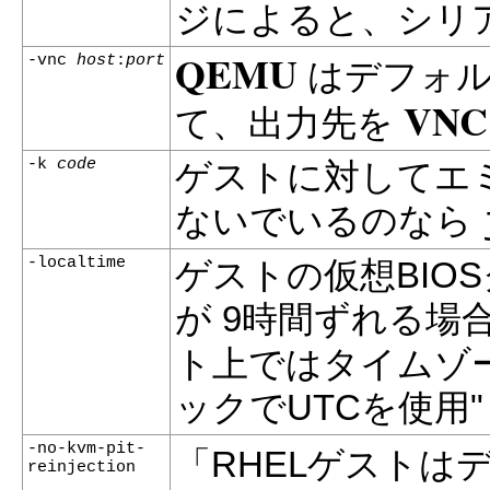
ジによると、シリ
QEMU
-vnc
host
:
port
はデフォル
VNC
て、出力先を
-k
code
ゲストに対してエ
ないでいるのなら
-localtime
ゲストの仮想BIO
が 9時間ずれる場
ト上ではタイムゾー
ックでUTCを使用
-no-kvm-pit-
「RHELゲスト
reinjection