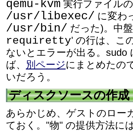
qemu-kvm
実行ファイルの在処
/usr/libexec/
に変わった 
/usr/bin/
だった)。中盤
requiretty
' の行は、
ないとエラーが出る。sud
ば、
別ページ
にまとめたの
いだろう。
ディスクソースの作成
あらかじめ、ゲストのローカ
ておく。"物" の提供方法