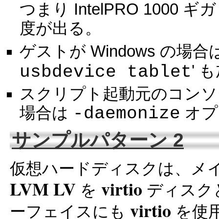
つまり IntelPRO 100
度が出る。
ゲストが Windows の場合
usbdevice tablet
'
スクリプト起動元のコン
-daemonize
場合は
オプ
サンプルパターン 2
仮想ハードディスクは、メ
LVM LV
virtio
を
ディスク
virtio
ーフェイスにも
を使