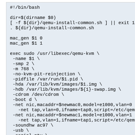
#!/bin/bash

dir=$(dirname $0)

[ -f ${dir}/qemu-install-common.sh ] || exit 1

. ${dir}/qemu-install-common.sh

mac_gen $1 0

mac_gen $1 1

exec sudo /usr/libexec/qemu-kvm \

 -name $1 \

 -smp 2 \

 -m 768 \

 -no-kvm-pit-reinjection \

 -pidfile /var/run/$1.pid \

 -hda /var/lib/kvm/images/$1.img \

 -hdb /var/lib/kvm/images/${1}-swap.img \

 -cdrom /dev/cdrom \

 -boot d \

 -net nic,macaddr=$newmac0,model=e1000,vlan=0 \
   -net tap,vlan=0,ifname=tap0,script=/etc/qem
 -net nic,macaddr=$newmac1,model=e1000,vlan=1 \
   -net tap,vlan=1,ifname=tap1,script=/etc/qem
 -soundhw ac97 \

 -usb \
