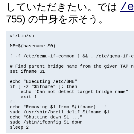
/e
していただきたい。では
755) の中身を示そう。
#!/bin/sh

ME=$(basename $0)

[ -f /etc/qemu-if-common ] && . /etc/qemu-if-co
# Find parent bridge name from the given TAP na
set_ifname $1

echo "Executing /etc/$ME"

if [ -z "$ifname" ]; then

    echo "Can not detect target bridge name"

    exit 1

fi

echo "Removing $1 from ${ifname}..."

sudo /usr/sbin/brctl delif $ifname $1

echo "Shutting down $1 ..."

sudo /sbin/ifconfig $1 down

sleep 2