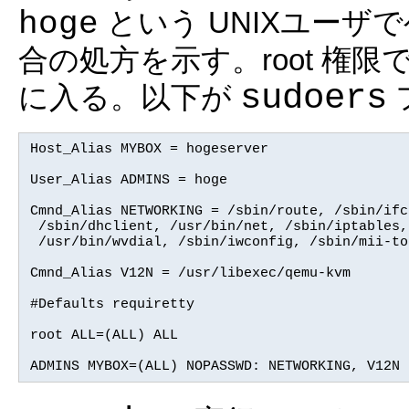
hoge
という UNIXユー
合の処方を示す。root 権限
sudoers
に入る。以下が
Host_Alias MYBOX = hogeserver

User_Alias ADMINS = hoge

Cmnd_Alias NETWORKING = /sbin/route, /sbin/ifc
 /sbin/dhclient, /usr/bin/net, /sbin/iptables,
 /usr/bin/wvdial, /sbin/iwconfig, /sbin/mii-to
Cmnd_Alias V12N = /usr/libexec/qemu-kvm

#Defaults requiretty

root ALL=(ALL) ALL

ADMINS MYBOX=(ALL) NOPASSWD: NETWORKING, V12N