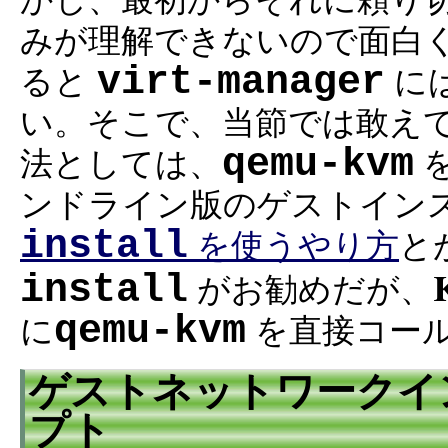
かし、最初からそれに頼り
みが理解できないので面白
virt-manager
ると
に
い。そこで、当節では敢え
qemu-kvm
法としては、
ンドライン版のゲストイン
install
を使うやり方
と
install
がお勧めだが、
qemu-kvm
に
を直接コー
ゲストネットワークイ
プト