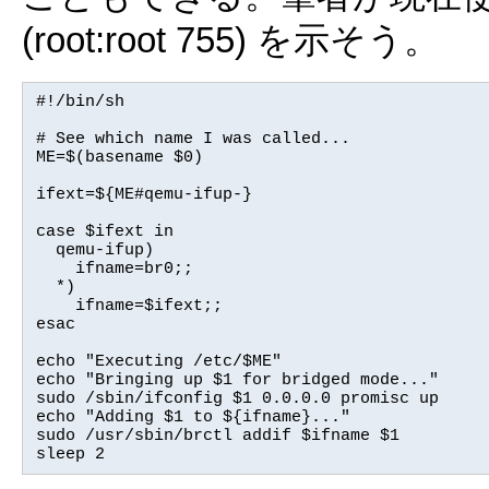
(root:root 755) を示そう。
#!/bin/sh

# See which name I was called...

ME=$(basename $0)

ifext=${ME#qemu-ifup-}

case $ifext in

  qemu-ifup)

    ifname=br0;;

  *)

    ifname=$ifext;;

esac

echo "Executing /etc/$ME"

echo "Bringing up $1 for bridged mode..."

sudo /sbin/ifconfig $1 0.0.0.0 promisc up

echo "Adding $1 to ${ifname}..."

sudo /usr/sbin/brctl addif $ifname $1

sleep 2