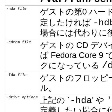
-hda
file
ゲストの第0 ハー
-hd
定したければ
場合には代わりに
-cdrom
file
ゲストの CD 
ば Fedora Cor
/
クになっている
-fda
file
ゲストのフロッピ
ル。
-drive
options
-hda
'
上記の `
' や
定義したい場合に