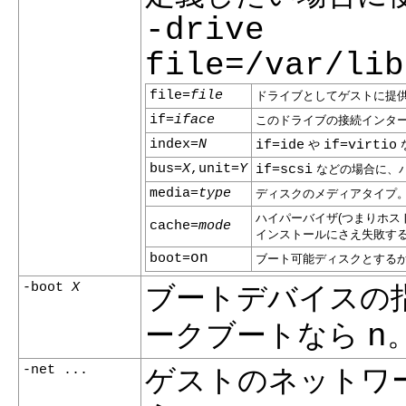
-drive
file=/var/lib
file=
file
ドライブとしてゲストに提
if=
iface
このドライブの接続インタ
index=
N
if=ide
や
if=virtio
bus=
X
,unit=
Y
if=scsi
などの場合に、バ
media=
type
ディスクのメディアタイプ
ハイパーバイザ(つまりホス
cache=
mode
インストールにさえ失敗す
on
boot=
ブート可能ディスクとする
-boot
X
ブートデバイスの
n
ークブートなら
-net ...
ゲストのネットワ