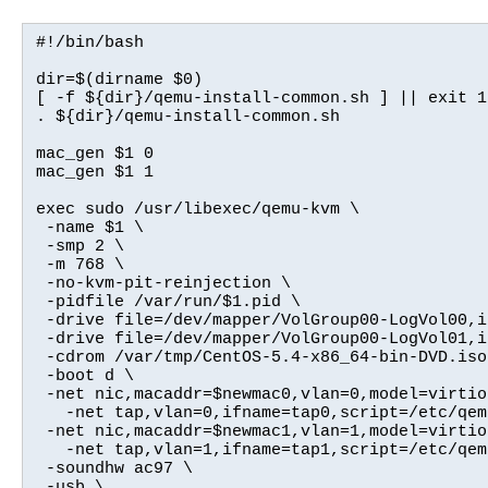
#!/bin/bash

dir=$(dirname $0)

[ -f ${dir}/qemu-install-common.sh ] || exit 1

. ${dir}/qemu-install-common.sh

mac_gen $1 0

mac_gen $1 1

exec sudo /usr/libexec/qemu-kvm \

 -name $1 \

 -smp 2 \

 -m 768 \

 -no-kvm-pit-reinjection \

 -pidfile /var/run/$1.pid \

 -drive file=/dev/mapper/VolGroup00-LogVol00,i
 -drive file=/dev/mapper/VolGroup00-LogVol01,i
 -cdrom /var/tmp/CentOS-5.4-x86_64-bin-DVD.iso 
 -boot d \

 -net nic,macaddr=$newmac0,vlan=0,model=virtio 
   -net tap,vlan=0,ifname=tap0,script=/etc/qem
 -net nic,macaddr=$newmac1,vlan=1,model=virtio 
   -net tap,vlan=1,ifname=tap1,script=/etc/qem
 -soundhw ac97 \

 -usb \
