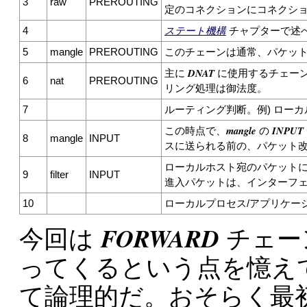
3
raw
PREROUTING
定のコネクションにコネクシ
4
ステート機構
チャプターで述
5
mangle
PREROUTING
このチェーンは通常、パケットの改
DNAT
主に
に使用するチェー
6
nat
PREROUTING
リング処理は御法度。
7
ルーティング判断。例) ロー
mangle
INPUT
この時点で、
の
8
mangle
INPUT
スに送られる前の、パケット
ローカルホスト宛のパケット
9
filter
INPUT
進入パケットは、インターフ
10
ローカルプロセス/アプリケーシ
FORWARD
今回は
チェー
ってくるという点を憶え
て論理的だ。おそらく最