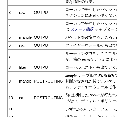
要な情報の収集。
ローカルで発生したパケット
3
raw
OUTPUT
ネクションに追跡が働かない
ローカルで発生したパケット
4
は
ステート機構
チャプター
5
mangle
OUTPUT
パケットを改変するところ。
6
nat
OUTPUT
ファイヤーウォールから出て
ルーティング判断。ここでル
7
mangle
nat
が、前の
と
によっ
8
filter
OUTPUT
ローカルホストから出ていく
mangle
POSTROU
テーブルの
9
mangle
POSTROUTING
判断がなされた後で、パケッ
も、ファイヤーウォールで作
SNAT
前に説明した
が行われ
10
nat
POSTROUTING
でない。デフォルトポリシ
11
いずれかのインターフェース