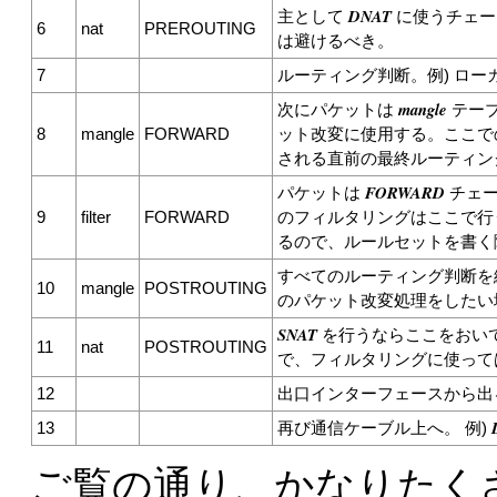
DNAT
主として
に使うチェー
6
nat
PREROUTING
は避けるべき。
7
ルーティング判断。例) ロ
mangle
次にパケットは
テー
8
mangle
FORWARD
ット改変に使用する。ここで
される直前の最終ルーティン
FORWARD
パケットは
チェー
9
filter
FORWARD
のフィルタリングはここで行う
るので、ルールセットを書く
すべてのルーティング判断を
10
mangle
POSTROUTING
のパケット改変処理をしたい
SNAT
を行うならここをおい
11
nat
POSTROUTING
で、フィルタリングに使って
12
出口インターフェースから出る
13
再び通信ケーブル上へ。 例)
ご覧の通り、かなりたく