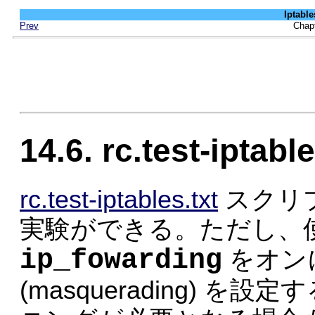
Iptab
Prev
Cha
14.6. rc.test-iptable
rc.test-iptables.txt
スクリ
実験ができる。ただし、
ip_fowarding
をオン
(masquerading) 