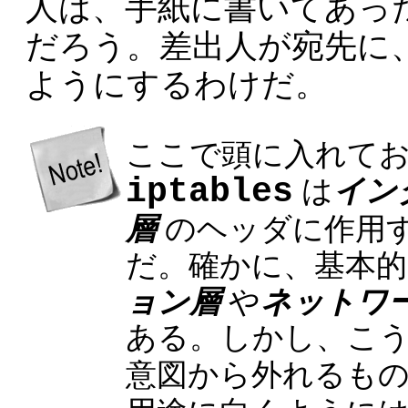
人は、手紙に書いてあっ
だろう。差出人が宛先に
ようにするわけだ。
ここで頭に入れて
イン
iptables
は
層
のヘッダに作用
だ。確かに、基本
ョン層
ネットワ
や
ある。しかし、こ
意図から外れるも