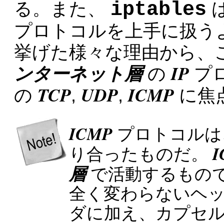
iptables
る。また、
は
プロトコルを上手に扱う
挙げた様々な理由から、
ンターネット層
IP
の
プ
TCP
UDP
ICMP
の
,
,
に焦
ICMP
プロトコルは
I
り合ったものだ。
層
で活動するもの
全く変わらないヘ
ダに加え、カプセ