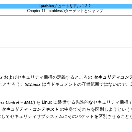
Iptablesチュートリアル 1.2.2
Chapter 11. iptablesのターゲットとジャンプ
ux
セキュリティコン
およびセキュリティ機構の定義するところの
SELinux
くことだろう。
は当ドキュメントの守備範囲ではないので、
ss Control
MAC
=
) を Linux に装備する先進的なセキュリティ
セキュリティ・コンテキスト
の
の中身でそれらを区別しようという
にしてセキュリティサブシステムにそのパケットを区別させること