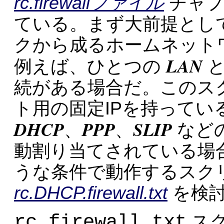
rc.firewallファイル
チャプ
ている。まず大前提とし
クから成るホームネット
LAN
例えば、ひとつの
と
続がある場合だ。このス
ト用の固定IPを持ってい
DHCP
PPP
SLIP
、
、
などの
動割り当てされている場
うな条件で動作するスク
rc.DHCP.firewall.txt
を検討
rc.firewall.txt
スク