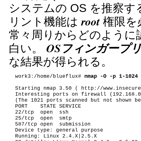
システムの OS を推察
root
リント機能は
権限を
常々周りからどのように
OSフィンガープ
白い。
な結果が得られる。
nmap -O -p 1-1024 
work3:/home/blueflux# 
Starting nmap 3.50 ( http://www.insecure
Interesting ports on firewall (192.168.0
(The 1021 ports scanned but not shown be
PORT    STATE SERVICE

22/tcp  open  ssh

25/tcp  open  smtp

587/tcp open  submission

Device type: general purpose

Running: Linux 2.4.X|2.5.X
