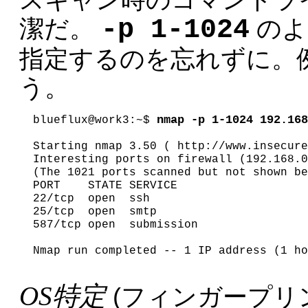
-p 1-1024
潔だ。
のよ
指定するのを忘れずに。
う。
nmap -p 1-1024 192.168
blueflux@work3:~$ 
Starting nmap 3.50 ( http://www.insecure
Interesting ports on firewall (192.168.0
(The 1021 ports scanned but not shown be
PORT    STATE SERVICE

22/tcp  open  ssh

25/tcp  open  smtp

587/tcp open  submission

Nmap run completed -- 1 IP address (1 ho
OS特定
(フィンガープリ