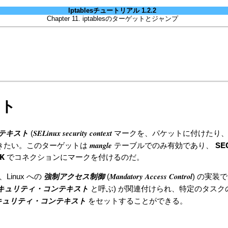
Iptablesチュートリアル 1.2.2
Chapter 11. iptablesのターゲットとジャンプ
ット
ンテキスト
SELinux security context
(
マークを、パケットに付けたり
mangle
SE
きたい。このターゲットは
テーブルでのみ有効であり、
K
でコネクションにマークを付けるのだ。
強制アクセス制御
Mandatory Access Control
inux への
(
) の実装
キュリティ・コンテキスト
と呼ぶ) が関連付けられ、特定のタス
キュリティ・コンテキスト
をセットすることができる。