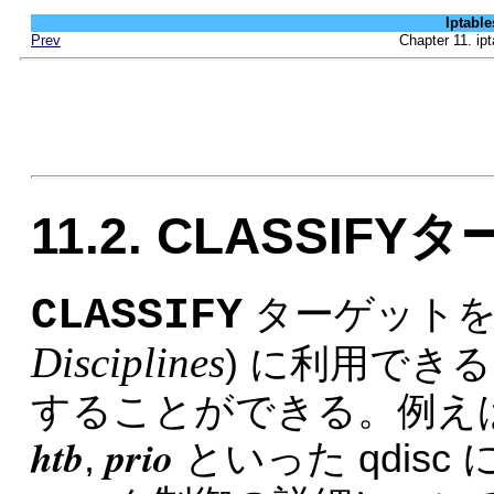
Iptab
Prev
Chapter 11
11.2. CLASSIF
CLASSIFY
ターゲット
Disciplines
) に利用でき
することができる。例え
htb
prio
,
といった qdisc