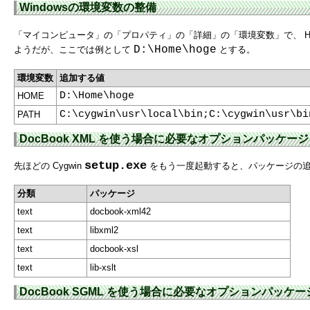
Windowsの環境変数の整備
「マイコンピュータ」の「プロパティ」の「詳細」の「環境変数」で、 HOM
D:\Home\hoge
ようだが、ここでは例として
とする。
環境変数
追加する値
D:\Home\hoge
HOME
C:\cygwin\usr\local\bin;C:\cygwin\usr\bi
PATH
DocBook XML を使う場合に必要なオプションパッケージ
setup.exe
先ほどの Cygwin
をもう一度起動すると、パッケージの追加
分類
パッケージ
text
docbook-xml42
text
libxml2
text
docbook-xsl
text
lib-xslt
DocBook SGML を使う場合に必要なオプションパッケー