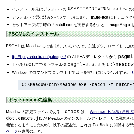
%SYSTEMDRIVE%\meadow
インストール先はデフォルトの
の
mule-ucs
デフォルトで選択済みのパッケージに加え、
にもチェック
セットアップ終了時の「install.exe を実行するか」と「ImageM
PSGMLのインストール
PSGML は Meadow には含まれていないので、別途ダウンロードして
psgml
ftp://ftp.lysator.liu.se/pub/sgml/
の ALPHA ディレクトリから
psgml-2.3.2
C:\meadow
上記を解凍してできたフォルダ
を
Windows のコマンドプロンプト上で以下を実行 (コンパイル) する。
C:\Meadow\bin\Meadow.exe -batch -f batch-
ドットemacsの編集
.emacs
Meadow の設定ファイルである
は、
Windows 上の環境変数 
dot.emacs.ja
が Meadow のインストールディレクトリに用意
機能するようにしたのが、以下の記述だ。これは DocBook に関係す
ページ
を参照のこと。