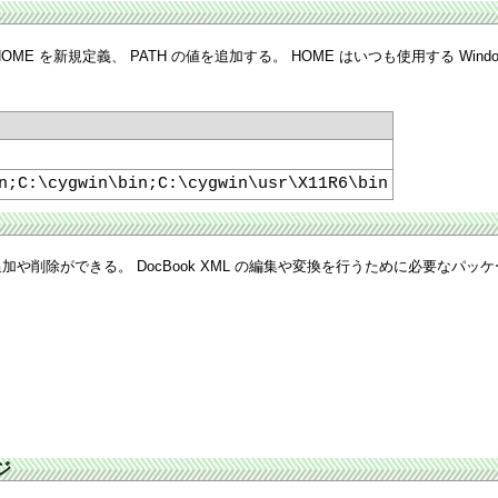
E を新規定義、 PATH の値を追加する。 HOME はいつも使用する Wi
n;C:\cygwin\bin;C:\cygwin\usr\X11R6\bin
や削除ができる。 DocBook XML の編集や変換を行うために必要なパッ
ジ