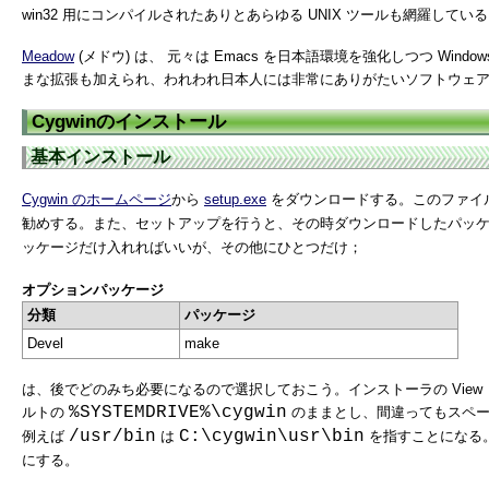
win32 用にコンパイルされたありとあらゆる UNIX ツールも網羅してい
Meadow
(メドウ) は、 元々は Emacs を日本語環境を強化しつつ Wi
まな拡張も加えられ、われわれ日本人には非常にありがたいソフトウェ
Cygwinのインストール
基本インストール
Cygwin のホームページ
から
setup.exe
をダウンロードする。このファイ
勧めする。また、セットアップを行うと、その時ダウンロードしたパッケー
ッケージだけ入れればいいが、その他にひとつだけ；
オプションパッケージ
分類
パッケージ
Devel
make
は、後でどのみち必要になるので選択しておこう。インストーラの View
%SYSTEMDRIVE%\cygwin
ルトの
のままとし、間違ってもスペー
/usr/bin
C:\cygwin\usr\bin
例えば
は
を指すことになる。こ
にする。