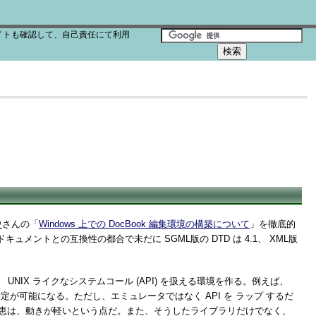
イトも確認して、自己責任にて利用
史
さんの「
Windows 上での DocBook 編集環境の構築について
」を徹底的
ュメントとの互換性の都合で未だに SGML版の DTD は 4.1、 XML版
、 UNIX ライクなシステムコール (API) を扱える環境を作る。例えば、
が可能になる。ただし、エミュレータではなく API を ラップ するだ
の恩恵は、動きが軽いという点だ。また、そうしたライブラリだけでなく、