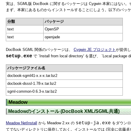
実は、SGML版 DocBook に関するパッケージは Cygwin 本家にはない
まず、本家にあるものからインストールすることにしよう。以下のパッ
分類
パッケージ
text
OpenSP
text
openjade
DocBook SGML 関係のパッケージは、
Cygwin JE プロジェクト
が提供し
setup.exe
で `Install from local directory' を選び、 `Local package d
パッケージファイル名
docbook-sgml41-x.x-x.tar.bz2
docbook-dsssl-1.78-x.tar.bz2
sgml-common-0.6.3-x.tar.bz2
Meadow
Meadowのインストール (DocBook XML/SGML共通)
setup-ja.exe
Meadow NetInstall
から Meadow 2.xx の
をダウンロー
てでないディレクトリに保存しておく。インストールでは (完全に佐藤卓