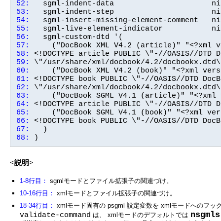
52:
53:
54:
55:
56:
57:
58:
59:
60:
61:
62:
63:
64:
65:
66:
67:
68:
 )
<説明>
1-8行目：
sgmlモードとファイル拡張子の関連づけ。
10-16行目：
xmlモードとファイル拡張子の関連づけ。
18-34行目：
xmlモード固有の psgml 設定変数を xmlモードへのフック 
nsgmls
validate-command
は、 xmlモードのデフォルトでは