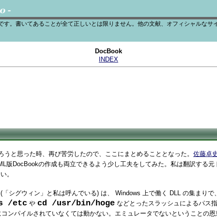
です。書いてあることが全て正しいとは限りません。他の文献、オフィシャルなサ
DocBook
INDEX
を作ろうと思った時、再び苦労したので、ここにまとめることとなった。
佐藤卓
GML版DocBookの作成も両立できるよう少し工夫をしてみた。私は翻訳する元ドキ
たい。
(「シグウィン」と私は呼んでいる) は、 Windows 上で働く DLL の集まりで
s /etc
cd /usr/bin/hoge
や
などとったスラッシュによるパス指定
 用にコンパイルされていなくては動かない。エミュレータでないということ