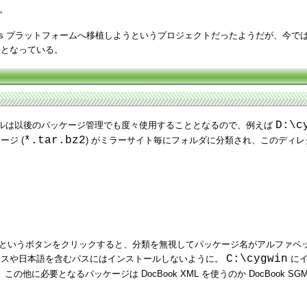
る。
ndows プラットフォームへ移植しようというプロジェクトだったようだが、今では一
アとなっている。
D:\c
ルは以後のパッケージ管理でも度々使用することとなるので、例えば
*.tar.bz2
ジ (
) がミラーサイト毎にフォルダに分類され、このディ
 というボタンをクリックすると、分類を無視してパッケージ名がアルファベット
C:\cygwin
スや日本語を含むパスにはインストールしないように。
にイ
の他に必要となるパッケージは DocBook XML を使うのか DocBoo