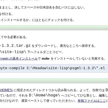
ままとし、決してスペースや日本語名を含むパスにはしない。
を付ける。
agic をインストールするか」にはともにチェックを付ける。
加えてやる必要がある。
-1.3.2.tar.gz
をダウンロードし、適当なところへ保存する。
\site-lisp\
下へフォルダごとコピー。
make
Cygwin の基本インストール
で
をインストールしていないと失敗する。
byte-compile C:\Meadow\site-lisp\psgml-1.3.2\*.el
D
%HOME%
に指定されたディレクトリから読み取られる。よって、当例では
D:\Home\hoge\
されているので、それを
へコピーしてひな形とし、編集してカスタ
る部分だけなので、適宜ペーストして使っていただきたい。
単独ファイルはここ