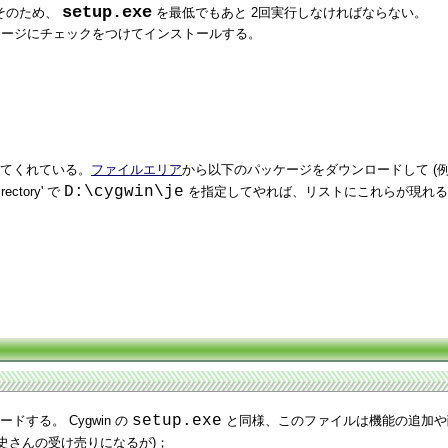
setup.exe
。そのため、
を最低でもあと 2回実行しなければならない。
ケージにチェックをつけてインストールする。
てくれている。
ファイルエリア
から以下のパッケージをダウンロードして (例
D:\cygwin\je
irectory' で
を指定してやれば、リストにこれらが現れる
setup.exe
ドする。 Cygwin の
と同様、このファイルは機能の追加や
史さんの受け売りになるが)；