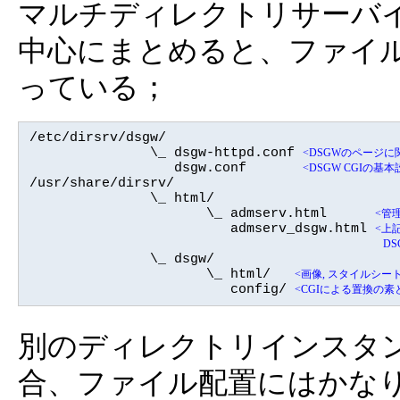
マルチディレクトリサーバ
中心にまとめると、ファイル
っている；
/etc/dirsrv/dsgw/

               \_ dsgw-httpd.conf 
<DSGWのページに関するh
                  dsgw.conf       
<DSGW CGIの基
/usr/share/dirsrv/

               \_ html/

                      \_ admserv.html      
<管
                         admserv_dsgw.html 
<上
D
               \_ dsgw/

                      \_ html/   
<画像, スタイルシー
                         config/ 
<CGIによる置換の素
別のディレクトリインスタ
合、ファイル配置にはかな