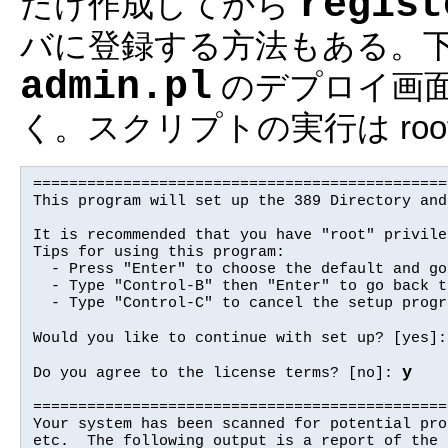
regist
だけ作成してから
バに登録する方法もある。
admin.pl
のデプロイ画
く。スクリプトの実行は roo
==============================================
This program will set up the 389 Directory and
It is recommended that you have "root" privile
Tips for using this program:

  - Press "Enter" to choose the default and go
  - Type "Control-B" then "Enter" to go back t
  - Type "Control-C" to cancel the setup progra
Would you like to continue with set up? [yes]:
y
Do you agree to the license terms? [no]: 
==============================================
Your system has been scanned for potential pro
etc.  The following output is a report of the 