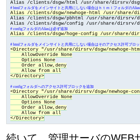
Alias /clients/dsgw/newhoge-html /usr/share/di

Alias /clients/dsgw/pbhtml /usr/share/dirsrv/d
# configフォルダのAliasは必ず追加
Alias /clients/dsgw/hoge-config /usr/share/dir
# htmlフォルダをメインサイトと共用にしない場合はそのアクセス許可ブロ
<Directory "/usr/share/dirsrv/dsgw/newhoge-html
    AllowOverride None

    Options None

    Order allow,deny

    Allow from all

</Directory>
# configフォルダへのアクセス許可ブロックを追加
<Directory "/usr/share/dirsrv/dsgw/newhoge-conf
    AllowOverride None

    Options None

    Order allow,deny

    Allow from all

</Directory>
続いて、管理サーバのWEB