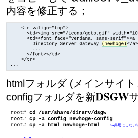
内容を修正する；
    <tr valign="top">

      <td><img src="/icons/goto.gif" width="10
      <td><font face="Verdana, sans-serif"><a 
        Directory Server Gateway 
(newhoge)
</a>
        ...

      </font></td>

    </tr>

...
htmlフォルダ (メインサイ
DSGW
configフォルダを新
root# 
root# 
cp -a html newhoge-html   
root# 
<--共用にしな