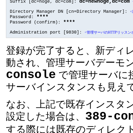
dc=newhoge,dc=com
Suffix [dc=hoge, dc=com]: 
Directory Manager DN [cn=Directory Manager]: 
****
Password: 
****
Password (confirm): 
Administration port [9830]: 
<管理サーバのHTTPリッス
登録が完了すると、新ディ
動され、管理サーバデーモ
console
で管理サーバに
サーバインスタンスも見え
なお、上記で既存インスタンスとは別
389-co
設定した場合は、
する際には既存のディレク