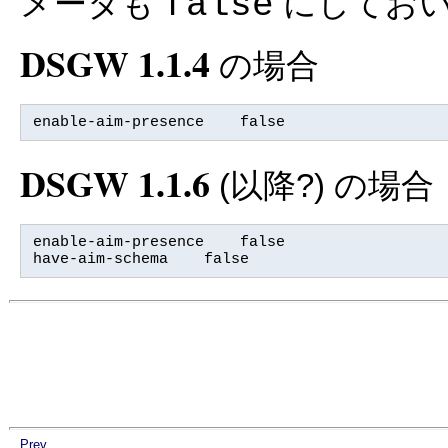
false
メータも
にしておい
DSGW 1.1.4
の場合
enable-aim-presence    false 
DSGW 1.1.6
(以降?) の場合
enable-aim-presence    false

have-aim-schema    false
Prev