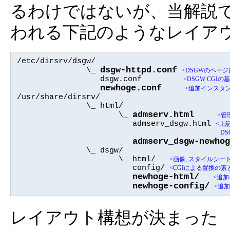
るわけではないが、当解説
われる下記のようなレイア
/etc/dirsrv/dsgw/

dsgw-httpd.conf
               \_ 
<DSGWのページ
                  dsgw.conf         
<DSGW CGI
newhoge.conf
<追加インスタン
/usr/share/dirsrv/

               \_ html/

admserv.html
                      \_ 
<管
                         admserv_dsgw.html 
<上
D
admserv_dsgw-newhog
               \_ dsgw/

                      \_ html/   
<画像, スタイルシー
                         config/ 
<CGIによる置換の素
newhoge-html/
<追加
newhoge-config/
<追加
レイアウト構想が決まった