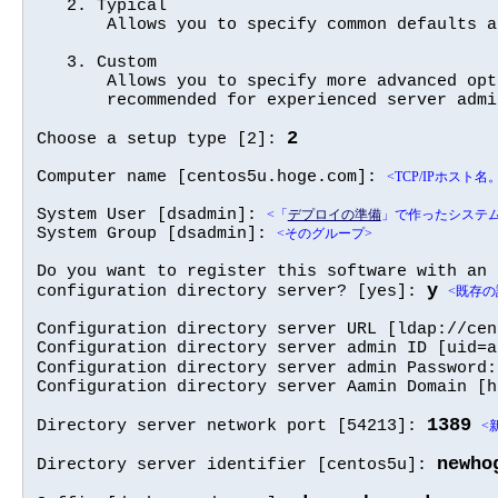
   2. Typical

       Allows you to specify common defaults a
   3. Custom

       Allows you to specify more advanced opt
       recommended for experienced server admi
2
Choose a setup type [2]: 
Computer name [centos5u.hoge.com]: 
<TCP/IPホスト
System User [dsadmin]: 
<「
デプロイの準備
」で作ったシステ
System Group [dsadmin]: 
<そのグループ>
Do you want to register this software with an 
y
configuration directory server? [yes]: 
<既存
Configuration directory server URL [ldap://cen
Configuration directory server admin ID [uid=a
Configuration directory server admin Password:
Configuration directory server Aamin Domain [h
1389
Directory server network port [54213]: 
<
newho
Directory server identifier [centos5u]: 