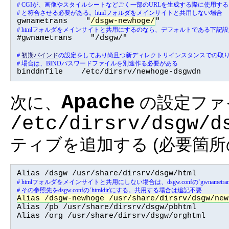
# CGIが、画像やスタイルシートなどごく一部のURLを生成する際に使用する、フ
# と符合させる必要がある。htmlフォルダをメインサイトと共用しない場合

gwnametrans    "
/dsgw-newhoge/
# htmlフォルダをメインサイトと共用にするのなら、デフォルトである下記

#gwnametrans    "/dsgw/"

# 
初期バインド
の設定をしてあり尚且つ新ディレクトリインスタンスでの取り
# 場合は、BINDパスワードファイルを別途作る必要がある

binddnfile    /etc/dirsrv/newhoge-dsgwdn
Apache
次に、
の設定ファ
/etc/dirsrv/dsgw/d
ティブを追加する (必要箇所
# htmlフォルダをメインサイトと共用にしない場合は、dsgw.confの`gwnamet
# その参照先をdsgw.confの`htmldir'にする。共用する場合は追記不要
Alias /dsgw-newhoge /usr/share/dirsrv/dsgw/new

Alias /pb /usr/share/dirsrv/dsgw/pbhtml

Alias /org /usr/share/dirsrv/dsgw/orghtml
