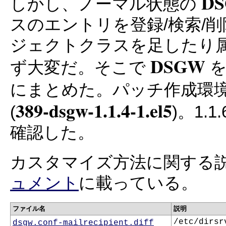
D
しかし、ノーマル状態の
スのエントリを登録/検索/
ジェクトクラスを足したり
DSGW
ず大変だ。そこで
を
にまとめた。パッチ作成環
389-dsgw-1.1.4-1.el5
(
)。1
確認した。
カスタマイズ方法に関する
ュメント
に載っている。
ファイル名
説明
/etc/dirsr
dsgw.conf-mailrecipient.diff