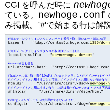
newhog
CGI を呼んだ時に
newhoge.conf
ている。
み掲載。`#'で始まる行は解
# 追加ディレクトリインスタンスのポート番号と取り扱いルートDNに修正

baseurl    "ldap://centos5u.hoge.com:
1389/dc=n
# 追加ディレクトリインスタンスの取り扱いルートDN

location-suffix    "
dc=newhoge, dc=com
"

# contextを合わせる

url-orgchart-base   "http://centos5u.hoge.com
# htmlフォルダ。取り扱うLDAPオブジェクトクラスなどがメインディレ
# メインサイトと共用することも可能。メインサイトと共用しない場合なら

htmldir      "/usr/share/dirsrv/dsgw/
newhoge-h
# メインサイトと共用にするのなら、上記は書かずにデフォルトである下記

#htmldir      "/usr/share/dirsrv/dsgw/html"

# configフォルダ。こちらは共用はできないようだ

configdir    "/usr/share/dirsrv/dsgw/
newhoge-c