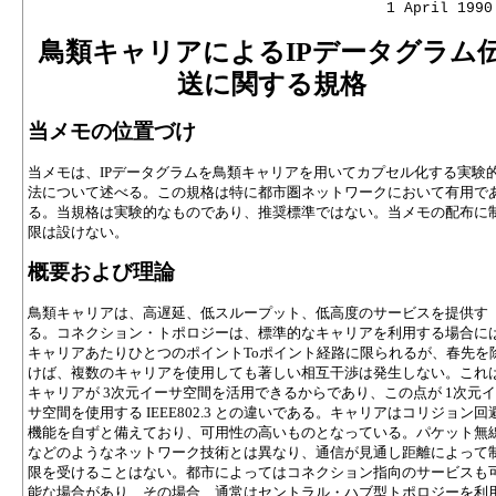
                                      1 April 1990
鳥類キャリアによるIPデータグラム
送に関する規格
当メモの位置づけ
当メモは、IPデータグラムを鳥類キャリアを用いてカプセル化する実験
法について述べる。この規格は特に都市圏ネットワークにおいて有用で
る。当規格は実験的なものであり、推奨標準ではない。当メモの配布に
限は設けない。
概要および理論
鳥類キャリアは、高遅延、低スループット、低高度のサービスを提供す
る。コネクション・トポロジーは、標準的なキャリアを利用する場合には
キャリアあたりひとつのポイントToポイント経路に限られるが、春先を
けば、複数のキャリアを使用しても著しい相互干渉は発生しない。これ
キャリアが 3次元イーサ空間を活用できるからであり、この点が 1次元
サ空間を使用する IEEE802.3 との違いである。キャリアはコリジョン回
機能を自ずと備えており、可用性の高いものとなっている。パケット無
などのようなネットワーク技術とは異なり、通信が見通し距離によって
限を受けることはない。都市によってはコネクション指向のサービスも
能な場合があり、その場合、通常はセントラル・ハブ型トポロジーを利