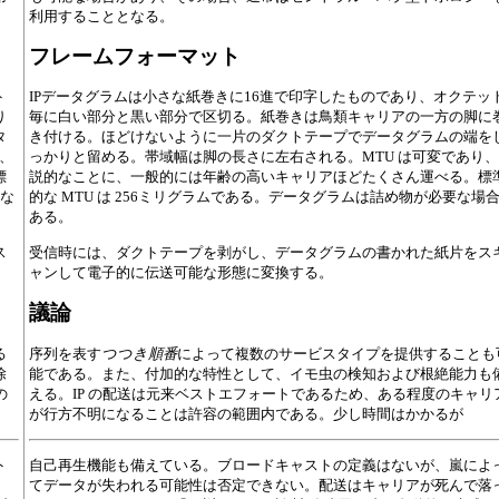
利用することとなる。
フレームフォーマット
ト
IPデータグラムは小さな紙巻きに16進で印字したものであり、オクテッ
り
毎に白い部分と黒い部分で区切る。紙巻きは鳥類キャリアの一方の脚に
タ
き付ける。ほどけないように一片のダクトテープでデータグラムの端を
、
っかりと留める。帯域幅は脚の長さに左右される。MTU は可変であり
標
説的なことに、一般的には年齢の高いキャリアほどたくさん運べる。標
要な
的な MTU は 256ミリグラムである。データグラムは詰め物が必要な場
ある。
ス
受信時には、ダクトテープを剥がし、データグラムの書かれた紙片をス
ャンして電子的に伝送可能な形態に変換する。
議論
る
序列を表す
つつき順番
によって複数のサービスタイプを提供することも
除
能である。また、付加的な特性として、イモ虫の検知および根絶能力も
の
える。IP の配送は元来ベストエフォートであるため、ある程度のキャリ
が行方不明になることは許容の範囲内である。少し時間はかかるが
ト
自己再生機能も備えている。ブロードキャストの定義はないが、嵐によ
てデータが失われる可能性は否定できない。配送はキャリアが死んで落