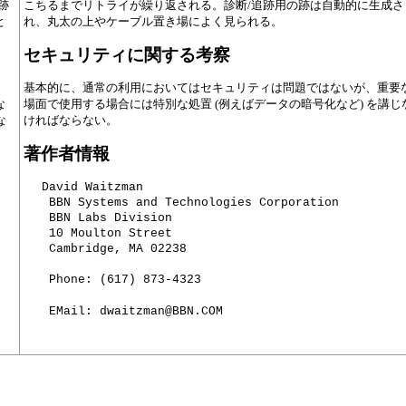
跡
こちるまでリトライが繰り返される。診断/追跡用の跡は自動的に生成さ
と
れ、丸太の上やケーブル置き場によく見られる。
セキュリティに関する考察
基本的に、通常の利用においてはセキュリティは問題ではないが、重要
な
場面で使用する場合には特別な処置 (例えばデータの暗号化など) を講じ
な
ければならない。
著作者情報
David Waitzman

 BBN Systems and Technologies Corporation

 BBN Labs Division

 10 Moulton Street

 Cambridge, MA 02238
 Phone: (617) 873-4323
 EMail: dwaitzman@BBN.COM