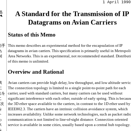
                                      1 April 1990
伝
A Standard for the Transmission of IP
Datagrams on Avian Carriers
Status of this Memo
的手
This memo describes an experimental method for the encapsulation of IP
あ
datagrams in avian carriers. This specification is primarily useful in Metropol
制
Area Networks. This is an experimental, not recommended standard. Distribut
of this memo is unlimited.
Overview and Rational
供
Avian carriers can provide high delay, low throughput, and low altitude servic
に
The connection topology is limited to a single point-to-point path for each
先を
carrier, used with standard carriers, but many carriers can be used without
こ
significant interference with each other, outside of early spring. This is becaus
1次
the 3D ether space available to the carriers, in contrast to the 1D ether used by
を
IEEE802.3. The carriers have an intrinsic collision avoidance system, which
ト
increases availability. Unlike some network technologies, such as packet radio
っ
communication is not limited to line-of-sight distance. Connection oriented
ス
service is available in some cities, usually based upon a central hub topology.
を