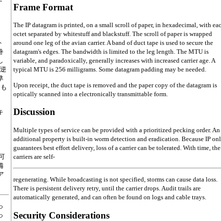
Frame Format
The IP datagram is printed, on a small scroll of paper, in hexadecimal, with ea
octet separated by whitestuff and blackstuff. The scroll of paper is wrapped
ト
around one leg of the avian carrier. A band of duct tape is used to secure the
巻
datagram's edges. The bandwidth is limited to the leg length. The MTU is
し
variable, and paradoxically, generally increases with increased carrier age. A
、逆
typical MTU is 256 milligrams. Some datagram padding may be needed.
準
Upon receipt, the duct tape is removed and the paper copy of the datagram is
合も
optically scanned into a electronically transmittable form.
Discussion
キ
Multiple types of service can be provided with a prioritized pecking order. An
additional property is built-in worm detection and eradication. Because IP on
guarantees best effort delivery, loss of a carrier can be tolerated. With time, the
可
carriers are self-
備
ア
regenerating. While broadcasting is not specified, storms can cause data loss.
There is persistent delivery retry, until the carrier drops. Audit trails are
automatically generated, and can often be found on logs and cable trays.
っ
Security Considerations
っ