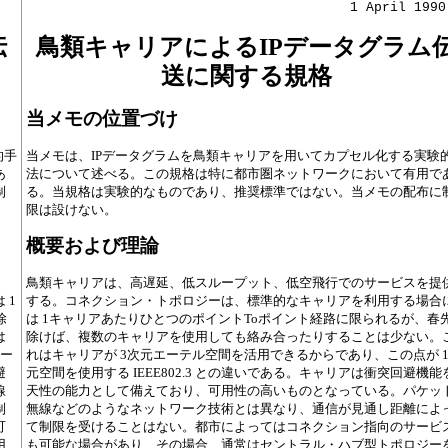
                                      1 April 1990
伝
鳥類キャリアによるIPデータグラム
送に関する規格
当メモの位置づけ
的手
当メモは、IPデータグラムを鳥類キャリアを用いてカプセル化する実験
あ
法について述べる。この規格は特に都市圏ネットワークにおいて有用で
制
る。当規格は実験的なものであり、推奨標準ではない。当メモの配布に
限は設けない。
概要および理論
鳥類キャリアは、高遅延、低スループット、低空飛行でのサービスを提
 1
する。コネクション・トポロジーは、標準的なキャリアを利用する場合
除
は 1キャリアあたりひとつのポイントToポイント経路に限られるが、春
は
除けば、複数のキャリアを使用しても絡み合ったりすることは少ない。
イー
れはキャリアが 3次元エーテル空間を活用できるからであり、この点が 
避
元空間を使用する IEEE802.3 との違いである。キャリアは衝突回避機能
線
天性の能力として備えており、可用性の高いものとなっている。パケッ
制
無線などのようなネットワーク技術とは異なり、通信が見通し距離によ
可
て制限を受けることはない。都市によってはコネクション指向のサービ
用
も可能な場合があり、その場合、通常はセントラル・ハブ型トポロジー