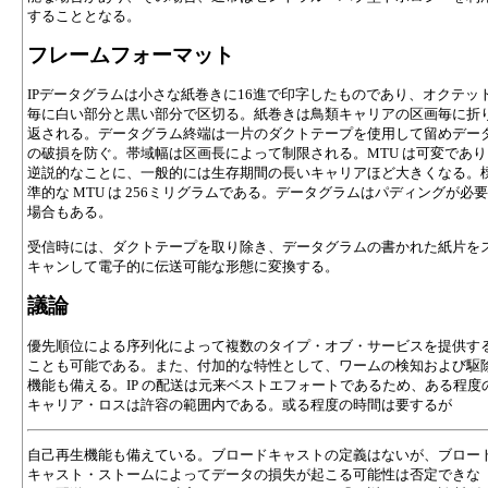
することとなる。
フレームフォーマット
IPデータグラムは小さな紙巻きに16進で印字したものであり、オクテッ
毎に白い部分と黒い部分で区切る。紙巻きは鳥類キャリアの区画毎に折
返される。データグラム終端は一片のダクトテープを使用して留めデー
の破損を防ぐ。帯域幅は区画長によって制限される。MTU は可変であり
逆説的なことに、一般的には生存期間の長いキャリアほど大きくなる。
準的な MTU は 256ミリグラムである。データグラムはパディングが必
場合もある。
受信時には、ダクトテープを取り除き、データグラムの書かれた紙片を
キャンして電子的に伝送可能な形態に変換する。
議論
優先順位による序列化によって複数のタイプ・オブ・サービスを提供す
ことも可能である。また、付加的な特性として、ワームの検知および駆
機能も備える。IP の配送は元来ベストエフォートであるため、ある程度
キャリア・ロスは許容の範囲内である。或る程度の時間は要するが
自己再生機能も備えている。ブロードキャストの定義はないが、ブロー
キャスト・ストームによってデータの損失が起こる可能性は否定できな