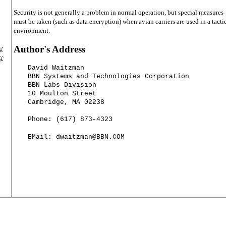
Security is not generally a problem in normal operation, but special measures
must be taken (such as data encryption) when avian carriers are used in a tacti
environment.
Author's Address
な
な
 David Waitzman

 BBN Systems and Technologies Corporation

 BBN Labs Division

 10 Moulton Street

 Cambridge, MA 02238
 Phone: (617) 873-4323
 EMail: dwaitzman@BBN.COM