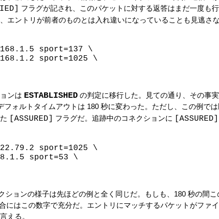
IED]
フラグが記され、このパケットに対する返答はまだ一度も行
、エントリが前者のものとは入れ違いになっていることも見逃さ
168.1.5 sport=137 \

168.1.2 sport=1025 \

ESTABLISHED
ションは
の判定に移行した。見ての通り、その事実
ルトタイムアウトは 180 秒に変わった。ただし、この例では既に 1
べた
[ASSURED]
フラグだ。追跡中のコネクションに
[ASSURED]
22.79.2 sport=1025 \

8.1.5 sport=53 \

た。コネクションの様子は先ほどの例と全く同じだ。もしも、180 秒
の場合にはこの数字で充分だ。エントリにマッチするパケットがファ
言える。