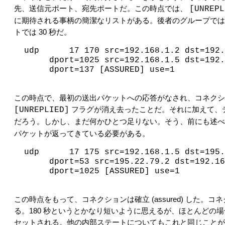
先、送信元ポート、宛先ポートだ。この時点では、
[UNREPL
に期待される事柄の簡潔なリストがある。後者のグループでは
トでは 30 秒だ。
udp      17 170 src=192.168.1.2 dst=192.
     dport=1025 src=192.168.1.5 dst=192.
     dport=137 [ASSURED] use=1

この時点で、最初の送出パケットへの応答がなされ、コネク
[UNREPLIED]
フラグが消え去ったことだ。それに加えて、デフォ
だろう。しかし、まだ何かひとつ足りない。そう、前にも述
パケットが返ってきている必要がある。
udp      17 175 src=192.168.1.5 dst=195.
     dport=53 src=195.22.79.2 dst=192.16
     dport=1025 [ASSURED] use=1

この時点をもって、コネクションは確立 (assured) し
る。180 秒というとかなり短いように思えるが、ほとんど
セットされる。他の内部ステートについてもこれと同じことが