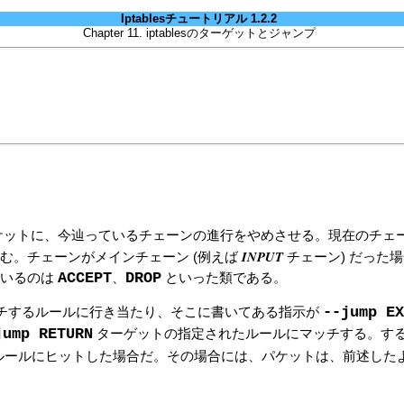
Iptablesチュートリアル 1.2.2
Chapter 11. iptablesのターゲットとジャンプ
ケットに、今辿っているチェーンの進行をやめさせる。現在のチェ
INPUT
む。チェーンがメインチェーン (例えば
チェーン) だった
ACCEPT
DROP
ているのは
、
といった類である。
--jump EX
チするルールに行き当たり、そこに書いてある指示が
jump RETURN
ターゲットの指定されたルールにマッチする。す
ルールにヒットした場合だ。その場合には、パケットは、前述した