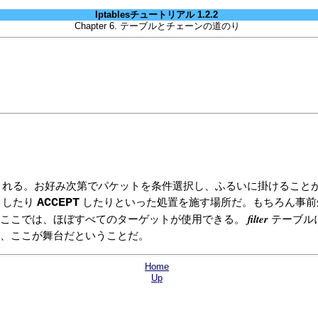
Iptablesチュートリアル 1.2.2
Chapter 6. テーブルとチェーンの道のり
される。お好み次第でパケットを条件選択し、ふるいに掛けること
ACCEPT
したり
したりといった処置を施す場所だ。もちろん事前
filter
。ここでは、ほぼすべてのターゲットが使用できる。
テーブル
、ここが舞台だということだ。
Home
Up