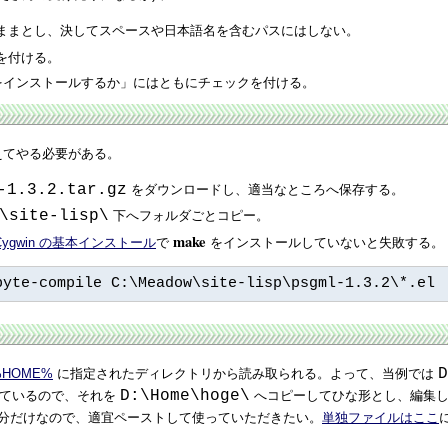
ままとし、決してスペースや日本語名を含むパスにはしない。
を付ける。
agic をインストールするか」にはともにチェックを付ける。
加えてやる必要がある。
-1.3.2.tar.gz
をダウンロードし、適当なところへ保存する。
\site-lisp\
下へフォルダごとコピー。
make
Cygwin の基本インストール
で
をインストールしていないと失敗する。
byte-compile C:\Meadow\site-lisp\psgml-1.3.2\*.el
D
%HOME%
に指定されたディレクトリから読み取られる。よって、当例では
D:\Home\hoge\
されているので、それを
へコピーしてひな形とし、編集してカスタ
る部分だけなので、適宜ペーストして使っていただきたい。
単独ファイルはここ