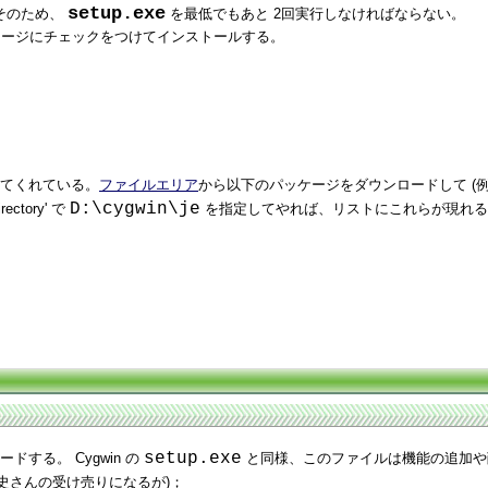
setup.exe
。そのため、
を最低でもあと 2回実行しなければならない。
ケージにチェックをつけてインストールする。
てくれている。
ファイルエリア
から以下のパッケージをダウンロードして (例
D:\cygwin\je
irectory' で
を指定してやれば、リストにこれらが現れる
setup.exe
ドする。 Cygwin の
と同様、このファイルは機能の追加や
史さんの受け売りになるが)；