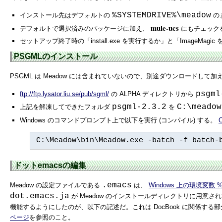
%SYSTEMDRIVE%\meadow
インストール先はデフォルトの
の
mule-ucs
デフォルトで選択済みのパッケージに加え、
にもチェック
セットアップ終了時の「install.exe を実行するか」と「ImageM
PSGMLのインストール
PSGML は Meadow には含まれていないので、別途ダウンロードして
psgml
ftp://ftp.lysator.liu.se/pub/sgml/
の ALPHA ディレクトリから
psgml-2.3.2
C:\meadow
上記を解凍してできたフォルダ
を
Windows のコマンドプロンプト上で以下を実行 (コンパイル) する。
C:\Meadow\bin\Meadow.exe -batch -f batch-
ドットemacsの編集
.emacs
Meadow の設定ファイルである
は、
Windows 上の環境変数 
dot.emacs.ja
が Meadow のインストールディレクトリに用意
機能するようにしたのが、以下の記述だ。これは DocBook に関係す
ページ
を参照のこと。