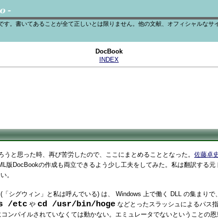
です。書いてあることが全て正しいとは限りません。他の文献、オフィシャルなサ
DocBook
INDEX
を作ろうと思った時、再び苦労したので、ここにまとめることとなった。
佐藤卓
GML版DocBookの作成も両立できるよう少し工夫をしてみた。私は翻訳する元ドキ
たい。
(「シグウィン」と私は呼んでいる) は、 Windows 上で働く DLL の集まりで
s /etc
cd /usr/bin/hoge
や
などとったスラッシュによるパス指定
 用にコンパイルされていなくては動かない。エミュレータでないということ