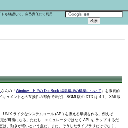
イトも確認して、自己責任にて利用
史
さんの「
Windows 上での DocBook 編集環境の構築について
」を徹底的
ュメントとの互換性の都合で未だに SGML版の DTD は 4.1、 XML版
、 UNIX ライクなシステムコール (API) を扱える環境を作る。例えば、
が可能になる。ただし、エミュレータではなく API を ラップ するだ
の恩恵は、動きが軽いという点だ。また、そうしたライブラリだけでなく、