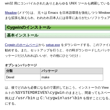
win32 用にコンパイルされたありとあらゆる UNIX ツールも網羅してい
Meadow
(メドウ) は、 元々は Emacs を日本語環境を強化しつつ Wi
まな拡張も加えられ、われわれ日本人には非常にありがたいソフトウェ
Cygwinのインストール
基本インストール
Cygwin のホームページ
から
setup.exe
をダウンロードする。このファイ
勧めする。また、セットアップを行うと、その時ダウンロードしたパッケー
ッケージだけ入れればいいが、その他にひとつだけ；
オプションパッケージ
分類
パッケージ
Devel
make
は、後でどのみち必要になるので選択しておこう。インストーラの View
%SYSTEMDRIVE%\cygwin
ルトの
のままとし、間違ってもスペー
/usr/bin
C:\cygwin\usr\bin
例えば
は
を指すことになる。こ
にする。