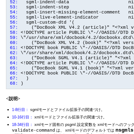
52:
53:
54:
55:
56:
57:
58:
59:
60:
61:
62:
63:
64:
65:
66:
67:
68:
 )
<説明>
1-8行目：
sgmlモードとファイル拡張子の関連づけ。
10-16行目：
xmlモードとファイル拡張子の関連づけ。
18-34行目：
xmlモード固有の psgml 設定変数を xmlモードへのフック 
nsgmls
validate-command
は、 xmlモードのデフォルトでは