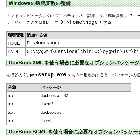
Windowsの環境変数の整備
「マイコンピュータ」の「プロパティ」の「詳細」の「環境変数」で、 HOM
D:\Home\hoge
ようだが、ここでは例として
とする。
環境変数
追加する値
D:\Home\hoge
HOME
C:\cygwin\usr\local\bin;C:\cygwin\usr\bi
PATH
DocBook XML を使う場合に必要なオプションパッケージ
setup.exe
先ほどの Cygwin
をもう一度起動すると、パッケージの追加
分類
パッケージ
text
docbook-xml42
text
libxml2
text
docbook-xsl
text
lib-xslt
DocBook SGML を使う場合に必要なオプションパッケー