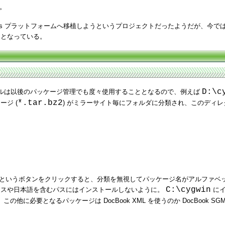
る。
ndows プラットフォームへ移植しようというプロジェクトだったようだが、今では一
アとなっている。
D:\c
ルは以後のパッケージ管理でも度々使用することとなるので、例えば
*.tar.bz2
ジ (
) がミラーサイト毎にフォルダに分類され、このディ
 というボタンをクリックすると、分類を無視してパッケージ名がアルファベット
C:\cygwin
スや日本語を含むパスにはインストールしないように。
にイ
の他に必要となるパッケージは DocBook XML を使うのか DocBoo