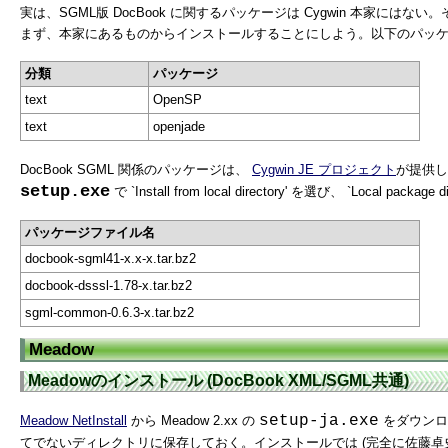
実は、SGML版 DocBook に関するパッケージは Cygwin 本家にはない
まず、本家にあるものからインストールすることにしよう。以下のパッ
分類
パッケージ
text
OpenSP
text
openjade
DocBook SGML 関係のパッケージは、
Cygwin JE プロジェクト
が提供し
setup.exe
で `Install from local directory' を選び、 `Local package d
パッケージファイル名
docbook-sgml41-x.x-x.tar.bz2
docbook-dsssl-1.78-x.tar.bz2
sgml-common-0.6.3-x.tar.bz2
Meadow
Meadowのインストール (DocBook XML/SGML共通)
setup-ja.exe
Meadow NetInstall
から Meadow 2.xx の
をダウンロー
てでないディレクトリに保存しておく。インストールでは (完全に佐藤卓