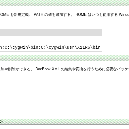
E を新規定義、 PATH の値を追加する。 HOME はいつも使用する Wi
n;C:\cygwin\bin;C:\cygwin\usr\X11R6\bin
や削除ができる。 DocBook XML の編集や変換を行うために必要なパッ
ジ